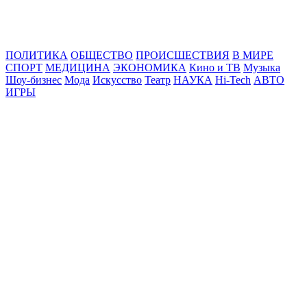
Online24News.ru
Самые свежие новости!
ПОЛИТИКА
ОБЩЕСТВО
ПРОИСШЕСТВИЯ
В МИРЕ
СПОРТ
МЕДИЦИНА
ЭКОНОМИКА
Кино и ТВ
Музыка
Шоу-бизнес
Мода
Искусство
Театр
НАУКА
Hi-Tech
АВТО
ИГРЫ