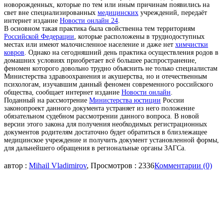
новорожденных, которые по тем или иным причинам появились на
свет вне специализированных
медицинских
учреждений, передаёт
интернет издание
Новости онлайн 24
.
В основном такая практика была свойственна тем территориям
Российской Федерации
, которые расположены в труднодоступных
местах или имеют малочисленное население и даже нет
химчистки
ковров
. Однако на сегодняшний день практика осуществления родов в
домашних условиях приобретает всё большее распространение,
феномен которого довольно трудно объяснить не только специалистам
Министерства здравоохранения и акушерства, но и отечественным
психологам, изучавшим данный феномен современного российского
общества, сообщает интернет издание
Новости онлайн
.
Поданный на рассмотрение
Министерства юстиции
России
законопроект данного документа устраняет из него положение
обязательном судебном рассмотрении данного вопроса. В новой
версии этого закона для получения необходимых регистрационных
документов родителям достаточно будет обратиться в близлежащее
медицинское учреждение и получить документ установленной формы,
для дальнейшего обращения в региональные органы ЗАГСа.
автор :
Mihail Vladimirov
, Просмотров : 2336
Комментарии (0)