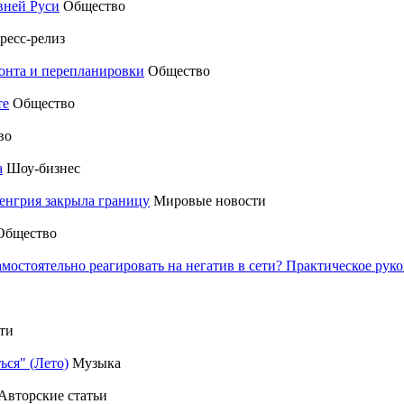
вней Руси
Общество
ресс-релиз
монта и перепланировки
Общество
те
Общество
во
а
Шоу-бизнес
енгрия закрыла границу
Мировые новости
Общество
амостоятельно реагировать на негатив в сети? Практическое р
ти
ься" (Лето)
Музыка
Авторские статьи