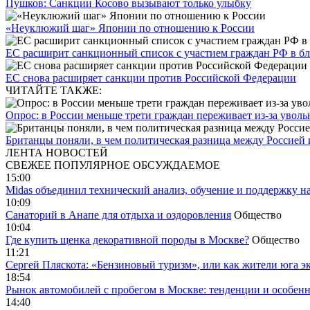
Пушков: Санкции Косово вызывают только улыбку
«Неуклюжий шаг» Японии по отношению к России
ЕС расширит санкционный список с участием граждан РФ в б
ЕС снова расширяет санкции против Российской Федерации
ЧИТАЙТЕ ТАКЖЕ:
Опрос: в России меньше трети граждан переживает из-за уволь
Британцы поняли, в чем политическая разница между Россией
ЛЕНТА НОВОСТЕЙ
СВЕЖЕЕ
ПОПУЛЯРНОЕ
ОБСУЖДАЕМОЕ
15:00
Midas объединил технический анализ, обучение и поддержку н
10:09
Санаторий в Анапе для отдыха и оздоровления
Общество
10:04
Где купить щенка декоративной породы в Москве?
Общество
11:21
Сергей Пляскота: «Бензиновый туризм», или как жители юга э
18:54
Рынок автомобилей с пробегом в Москве: тенденции и особен
14:40