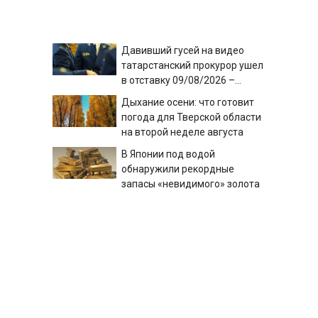
Давивший гусей на видео
татарстанский прокурор ушел
в отставку 09/08/2026 –
Новости
Дыхание осени: что готовит
погода для Тверской области
на второй неделе августа
В Японии под водой
обнаружили рекордные
запасы «невидимого» золота
13 человек пострадали после
атаки БПЛА на российский
город
Стало известно, сколько
«Салават Юлаев» получил от
СКА в сделке по Бландиси