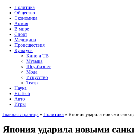
Политика
Общество
Экономика
Армия
В мире
Спорт
Медицина
Происшествия
Культура
Кино и ТВ
Музыка
Шоу-бизнес
Мода
Искусство
Театр
Наука
Hi-Tech
Авто
Игры
Главная страница
»
Политика
» Япония ударила новыми санкц
Япония ударила новыми санк