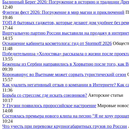
Былинный Берег 2026: Погружение в историю и традиции Дре
12:40
Фэнтези фест 2026: Погружение в мир магии и приключений
П
19:46
ТОП-8 бытовых гаджетов, которые делают дом удобнее без ре
17:44
Виртуальную партию России выставили на продажу в интерне
14:15
Оснащение кабинета косметолога: гид от Stormoff 2026
Общест
11:48
Победительница «Холостяка» рассказала о жизни после проект
13:55
Беженцы из Сербии направились в Хорватию после того, как В
09:39
Коронавирус во Вьетнаме может сорвать туристический сезон
15:57
Как удалить негативный отзыв о компании в Интернете? Как с
11:36
Борьба со стрессом: где искать союзников?
Авторские статьи
10:17
У Грузии появилось пророссийское настроение
Мировые новос
14:08
Cостоялась премьера нового клипа на песню "Я не хочу прощат
10:24
Что учесть при перевозке крупногабаритных грузов по России