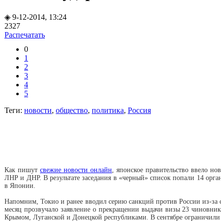
◈ 9-12-2014, 13:24
2327
Распечатать
0
1
2
3
4
5
Теги:
новости
,
общество
,
политика
,
Россия
Как пишут
свежие новости онлайн
, японское правительство ввело но
ЛНР и ДНР. В результате заседания в «черный» список попали 14 орга
в Японии.
Напомним, Токио и ранее вводил серию санкций против России из-за 
месяц прозвучало заявление о прекращении выдачи визы 23 чиновник
Крымом, Луганской и Донецкой республиками. В сентябре ограничили