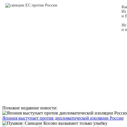
Ка
Из
и 
Не
и 
Похожие недавние новости:
Япония выступает против дипломатической изоляции России