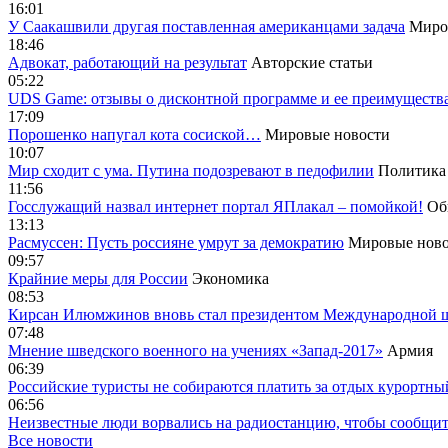
16:01
У Саакашвили другая поставленная американцами задача
Миро
18:46
Адвокат, работающий на результат
Авторские статьи
05:22
UDS Game: отзывы о дисконтной программе и ее преимуществ
17:09
Порошенко напугал кота сосиской…
Мировые новости
10:07
Мир сходит с ума. Путина подозревают в педофилии
Политика
11:56
Госслужащий назвал интернет портал ЯПлакал – помойкой!
Об
13:13
Расмуссен: Пусть россияне умрут за демократию
Мировые ново
09:57
Крайние меры для России
Экономика
08:53
Кирсан Илюмжинов вновь стал президентом Международной 
07:48
Мнение шведского военного на учениях «Запад-2017»
Армия
06:39
Российские туристы не собираются платить за отдых курортны
06:56
Неизвестные люди ворвались на радиостанцию, чтобы сообщи
Все новости