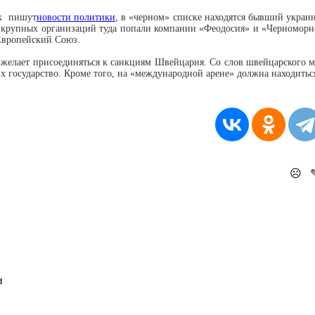
к пишут
новости политики
, в «черном» списке находятся бывший украи
 крупных организаций туда попали компании «Феодосия» и «Черноморн
Европейский Союз.
 желает присоединяться к санкциям Швейцария. Со слов швейцарского 
их государство. Кроме того, на «международной арене» должна находиться
☹