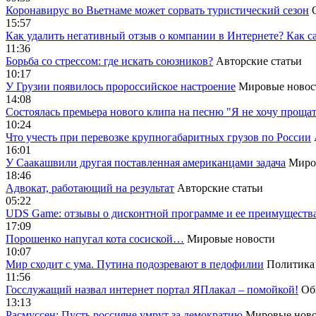
Коронавирус во Вьетнаме может сорвать туристический сезон
15:57
Как удалить негативный отзыв о компании в Интернете? Как с
11:36
Борьба со стрессом: где искать союзников?
Авторские статьи
10:17
У Грузии появилось пророссийское настроение
Мировые новос
14:08
Cостоялась премьера нового клипа на песню "Я не хочу прощат
10:24
Что учесть при перевозке крупногабаритных грузов по России
16:01
У Саакашвили другая поставленная американцами задача
Миро
18:46
Адвокат, работающий на результат
Авторские статьи
05:22
UDS Game: отзывы о дисконтной программе и ее преимуществ
17:09
Порошенко напугал кота сосиской…
Мировые новости
10:07
Мир сходит с ума. Путина подозревают в педофилии
Политика
11:56
Госслужащий назвал интернет портал ЯПлакал – помойкой!
Об
13:13
Расмуссен: Пусть россияне умрут за демократию
Мировые ново