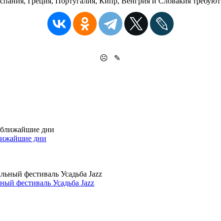
 Испания, Греция, Португалия, Кипр, Венгрия и Словакия требу
☹
✎
лижайшие дни
ый фестиваль Усадьба Jazz