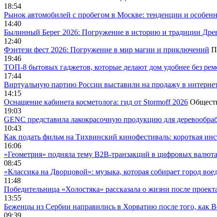
18:54
Рынок автомобилей с пробегом в Москве: тенденции и особен
14:40
Былинный Берег 2026: Погружение в историю и традиции Дре
12:40
Фэнтези фест 2026: Погружение в мир магии и приключений
П
19:46
ТОП-8 бытовых гаджетов, которые делают дом удобнее без ре
17:44
Виртуальную партию России выставили на продажу в интерне
14:15
Оснащение кабинета косметолога: гид от Stormoff 2026
Общест
19:03
GENC представила лакокрасочную продукцию для деревообраб
10:43
Как подать фильм на Тихвинский кинофестиваль: короткая инс
16:06
«Геометрия» подняла тему B2B-транзакций в цифровых валю
08:45
«Классика на Дворцовой»: музыка, которая собирает город вое
11:48
Победительница «Холостяка» рассказала о жизни после проект
13:55
Беженцы из Сербии направились в Хорватию после того, как В
09:39