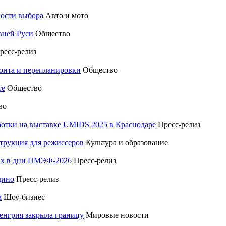
ности выбора
Авто и мото
вней Руси
Общество
ресс-релиз
монта и перепланировки
Общество
те
Общество
во
отки на выставке UMIDS 2025 в Краснодаре
Пресс-релиз
трукция для режиссеров
Культура и образование
тах в дни ПМЭФ-2026
Пресс-релиз
дино
Пресс-релиз
а
Шоу-бизнес
енгрия закрыла границу
Мировые новости