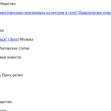
Общество
амостоятельно реагировать на негатив в сети? Практическое р
ти
ься" (Лето)
Музыка
Авторские статьи
вые новости
а
Пресс-релиз
щество
сти