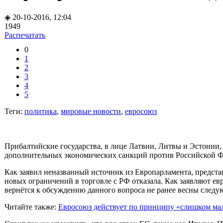
◈ 20-10-2016, 12:04
1949
Распечатать
0
1
2
3
4
5
Теги:
политика
,
мировые новости
,
евросоюз
Прибалтийские государства, в лице Латвии, Литвы и Эстонии, 
дополнительных экономических санкций против Российской Фе
Как заявил неназванный источник из Европарламента, предст
новых ограничений в торговле с РФ отказала. Как заявляют е
вернётся к обсуждению данного вопроса не ранее весны следу
Читайте также:
Евросоюз действует по принципу «слишком ма