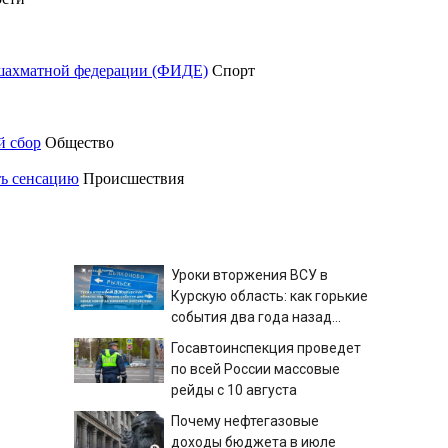
шахматной федерации (ФИДЕ)
Спорт
й сбор
Общество
ть сенсацию
Происшествия
Уроки вторжения ВСУ в
Курскую область: как горькие
события два года назад
навсегда изменили
Госавтоинспекция проведет
российскую армию
по всей России массовые
рейды с 10 августа
Почему нефтегазовые
доходы бюджета в июле