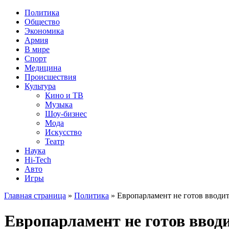
Политика
Общество
Экономика
Армия
В мире
Спорт
Медицина
Происшествия
Культура
Кино и ТВ
Музыка
Шоу-бизнес
Мода
Искусство
Театр
Наука
Hi-Tech
Авто
Игры
Главная страница
»
Политика
» Европарламент не готов вводи
Европарламент не готов ввод