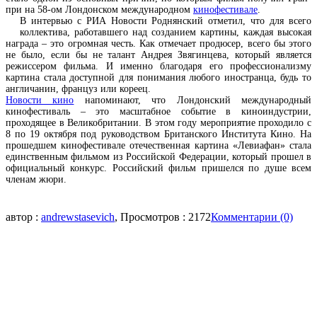
при на 58-ом Лондонском международном
кинофестивале
.
В интервью с РИА Новости Роднянский отметил, что для всего
коллектива, работавшего над созданием картины, каждая высокая
награда – это огромная честь. Как отмечает продюсер, всего бы этого
не было, если бы не талант Андрея Звягинцева, который является
режиссером фильма. И именно благодаря его профессионализму
картина стала доступной для понимания любого иностранца, будь то
англичанин, француз или кореец.
Новости кино
напоминают, что Лондонский международный
кинофестиваль – это масштабное событие в киноиндустрии,
проходящее в Великобритании. В этом году мероприятие проходило с
8 по 19 октября под руководством Британского Института Кино. На
прошедшем кинофестивале отечественная картина «Левиафан» стала
единственным фильмом из Российской Федерации, который прошел в
официальный конкурс. Российский фильм пришелся по душе всем
членам жюри.
автор :
andrewstasevich
, Просмотров : 2172
Комментарии (0)