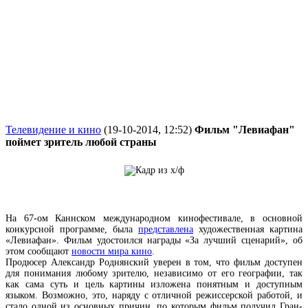
Телевидение и кино
(19-10-2014, 12:52)
Фильм "Левиафан"
поймет зритель любой страны
На 67-ом Каннском международном кинофестивале, в основной
конкурсной программе, была
представлена
художественная картина
«Левиафан». Фильм удостоился награды «За лучший сценарий», об
этом сообщают
новости мира кино
.
Продюсер Александр Роднянский уверен в том, что фильм доступен
для понимания любому зрителю, независимо от его географии, так
как сама суть и цель картины изложена понятным и доступным
языком. Возможно, это, наряду с отличной режиссерской работой, и
стало одной из основных причин, по которым фильм получил Гран-