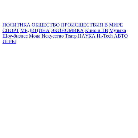
Online24News.ru
Самые свежие новости!
ПОЛИТИКА
ОБЩЕСТВО
ПРОИСШЕСТВИЯ
В МИРЕ
СПОРТ
МЕДИЦИНА
ЭКОНОМИКА
Кино и ТВ
Музыка
Шоу-бизнес
Мода
Искусство
Театр
НАУКА
Hi-Tech
АВТО
ИГРЫ