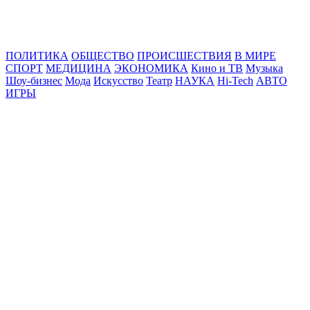
Online24News.ru
Самые свежие новости!
ПОЛИТИКА
ОБЩЕСТВО
ПРОИСШЕСТВИЯ
В МИРЕ
СПОРТ
МЕДИЦИНА
ЭКОНОМИКА
Кино и ТВ
Музыка
Шоу-бизнес
Мода
Искусство
Театр
НАУКА
Hi-Tech
АВТО
ИГРЫ