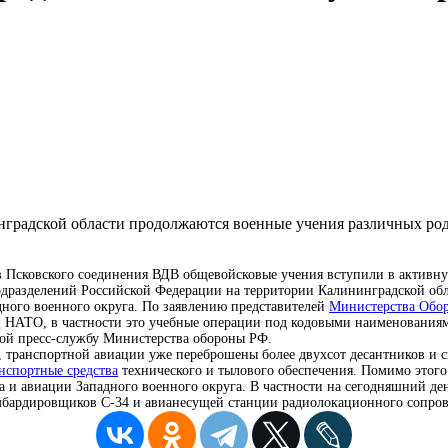
в Псковского соединения ВДВ общевойсковые учения вступили в активн
дразделений Российской Федерации на территории Калининградской обл
ного военного округа. По заявлению представителей
Министерства Обо
иц НАТО, в частности это учебные операции под кодовыми наименовани
кой пресс-службу Министерства обороны РФ.
, транспортной авиации уже переброшены более двухсот десантников и 
нспортные средства
технического и тылового обеспечения. Помимо этого 
 и авиации Западного военного округа. В частности на сегодняшний ден
бомбардировщиков С-34 и авианесущей станции радиолокационного сопро