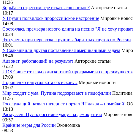
11:36
Борьба со стрессом: где искать союзников?
Авторские статьи
10:17
У Грузии появилось пророссийское настроение
Мировые новос
14:08
Cостоялась премьера нового клипа на песню "Я не хочу прощат
10:24
Что учесть при перевозке крупногабаритных грузов по России
16:01
У Саакашвили другая поставленная американцами задача
Миро
18:46
Адвокат, работающий на результат
Авторские статьи
05:22
UDS Game: отзывы о дисконтной программе и ее преимуществ
17:09
Порошенко напугал кота сосиской…
Мировые новости
10:07
Мир сходит с ума. Путина подозревают в педофилии
Политика
11:56
Госслужащий назвал интернет портал ЯПлакал – помойкой!
Об
13:13
Расмуссен: Пусть россияне умрут за демократию
Мировые ново
09:57
Крайние меры для России
Экономика
08:53