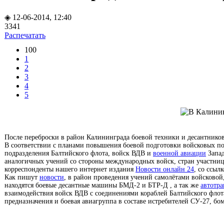
◈ 12-06-2014, 12:40
3341
Распечатать
100
1
2
3
4
5
После переброски в район Калининграда боевой техники и десантнико
В соответствии с планами повышения боевой подготовки войсковых по
подразделения Балтийского флота, войск ВДВ и
военной авиации
Запад
аналогичных учений со стороны международных войск, стран участн
корреспонденты нашего интернет издания
Новости онлайн 24
, со ссыл
Как пишут
новости
, в район проведения учений самолётами войсковой
находятся боевые десантные машины БМД-2 и БТР-Д , а так же
автотра
взаимодействия войск ВДВ с соединениями кораблей Балтийского флота
предназначения и боевая авиагруппа в составе истребителей СУ-27, 