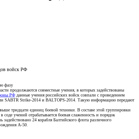
ую фазу
асти продолжаются совместные учения, в которых задействованы
роны РФ
данные учения российских войск совпали с проведением
ями SABTR Strike-2014 и BALTOPS-2014. Такую информацию передают
свыше тридцати единиц боевой техники. В составе этой группировки
в соде учений отрабатывается боевая слаженность и порядок
ь задействовано 24 корабля Балтийского флота различного
вождения А-50.