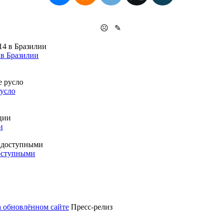
☹
✎
 в Бразилии
русло
и
доступными
а обновлённом сайте
Пресс-релиз