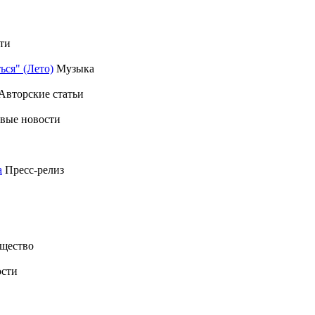
ти
ься" (Лето)
Музыка
Авторские статьи
вые новости
а
Пресс-релиз
щество
сти