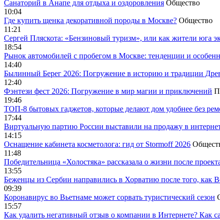
Санаторий в Анапе для отдыха и оздоровления
Общество
10:04
Где купить щенка декоративной породы в Москве?
Общество
11:21
Сергей Пляскота: «Бензиновый туризм», или как жители юга э
18:54
Рынок автомобилей с пробегом в Москве: тенденции и особен
14:40
Былинный Берег 2026: Погружение в историю и традиции Дре
12:40
Фэнтези фест 2026: Погружение в мир магии и приключений
П
19:46
ТОП-8 бытовых гаджетов, которые делают дом удобнее без ре
17:44
Виртуальную партию России выставили на продажу в интерне
14:15
Оснащение кабинета косметолога: гид от Stormoff 2026
Общест
11:48
Победительница «Холостяка» рассказала о жизни после проект
13:55
Беженцы из Сербии направились в Хорватию после того, как В
09:39
Коронавирус во Вьетнаме может сорвать туристический сезон
15:57
Как удалить негативный отзыв о компании в Интернете? Как с