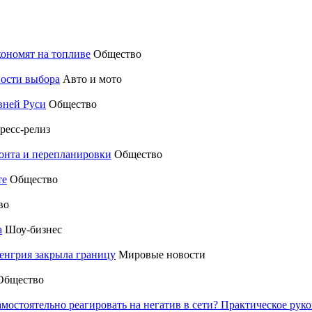
кономят на топливе
Общество
ности выбора
Авто и мото
вней Руси
Общество
ресс-релиз
монта и перепланировки
Общество
те
Общество
во
а
Шоу-бизнес
енгрия закрыла границу
Мировые новости
Общество
амостоятельно реагировать на негатив в сети? Практическое р