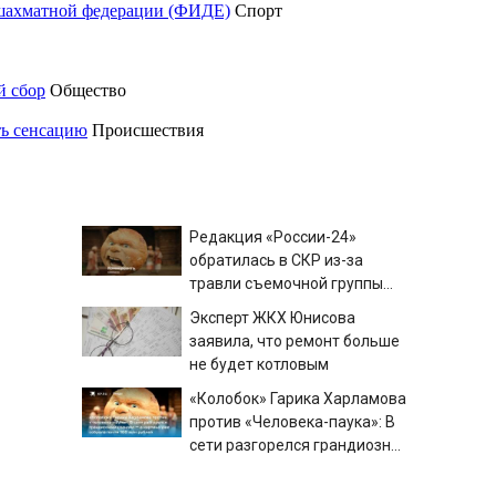
шахматной федерации (ФИДЕ)
Спорт
й сбор
Общество
ть сенсацию
Происшествия
Редакция «России-24»
обратилась в СКР из-за
травли съемочной группы
«Колобка»
Эксперт ЖКХ Юнисова
заявила, что ремонт больше
не будет котловым
«Колобок» Гарика Харламова
против «Человека-паука»: В
сети разгорелся грандиозный
скандал — а картина уже
Сын Джигарханяна тайно
собрала почти 100 млн